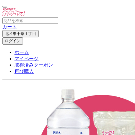
カート
北区東十条１丁目
ログイン
ホーム
マイページ
取得済みクーポン
再び購入