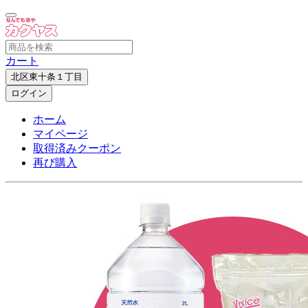
カート
北区東十条１丁目
ログイン
ホーム
マイページ
取得済みクーポン
再び購入