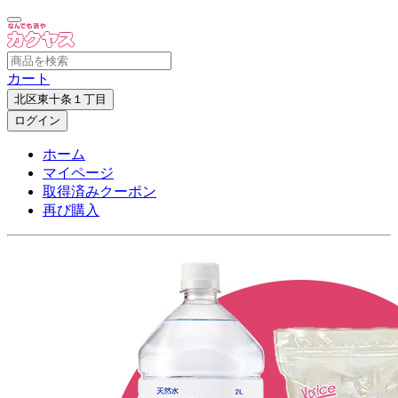
カート
北区東十条１丁目
ログイン
ホーム
マイページ
取得済みクーポン
再び購入