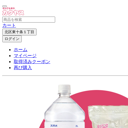
カート
北区東十条１丁目
ログイン
ホーム
マイページ
取得済みクーポン
再び購入