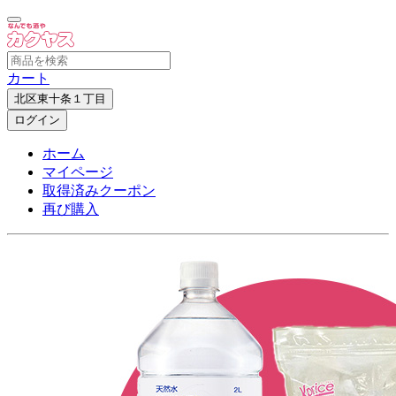
カート
北区東十条１丁目
ログイン
ホーム
マイページ
取得済みクーポン
再び購入