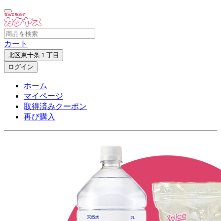
カート
北区東十条１丁目
ログイン
ホーム
マイページ
取得済みクーポン
再び購入