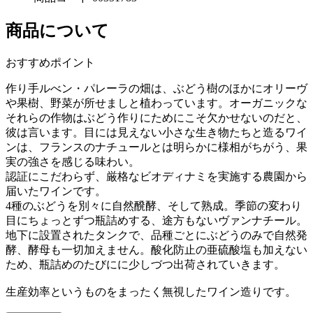
商品について
おすすめポイント
作り手ルべン・パレーラの畑は、ぶどう樹のほかにオリーヴ
や果樹、野菜が所せましと植わっています。オーガニックな
それらの作物はぶどう作りにためにこそ欠かせないのだと、
彼は言います。目には見えない小さな生き物たちと造るワイ
ンは、フランスのナチュールとは明らかに様相がちがう、果
実の強さを感じる味わい。
認証にこだわらず、厳格なビオディナミを実施する農園から
届いたワインです。
4種のぶどうを別々に自然醗酵、そして熟成。季節の変わり
目にちょっとずつ瓶詰めする、途方もないヴァンナチール。
地下に設置されたタンクで、品種ごとにぶどうのみで自然発
酵、酵母も一切加えません。酸化防止の亜硫酸塩も加えない
ため、瓶詰めのたびにに少しづつ出荷されていきます。
生産効率というものをまったく無視したワイン造りです。