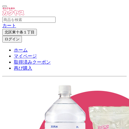
カート
北区東十条１丁目
ログイン
ホーム
マイページ
取得済みクーポン
再び購入