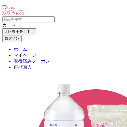
カート
北区東十条１丁目
ログイン
ホーム
マイページ
取得済みクーポン
再び購入