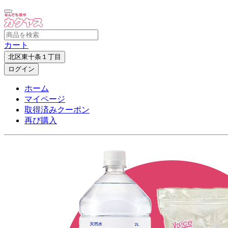
カート
北区東十条１丁目
ログイン
ホーム
マイページ
取得済みクーポン
再び購入