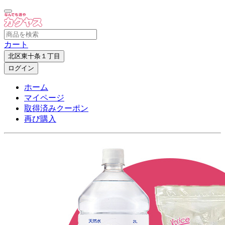
カート
北区東十条１丁目
ログイン
ホーム
マイページ
取得済みクーポン
再び購入