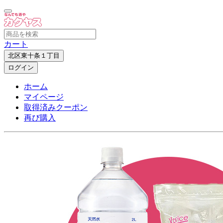
カート
北区東十条１丁目
ログイン
ホーム
マイページ
取得済みクーポン
再び購入