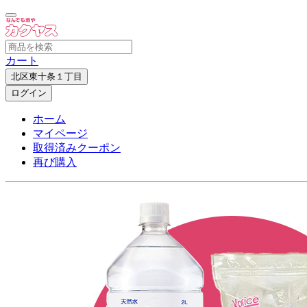
カート
北区東十条１丁目
ログイン
ホーム
マイページ
取得済みクーポン
再び購入