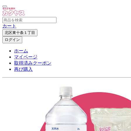
カート
北区東十条１丁目
ログイン
ホーム
マイページ
取得済みクーポン
再び購入