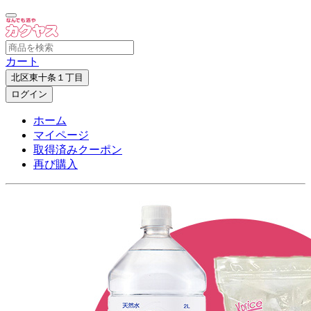
カート
北区東十条１丁目
ログイン
ホーム
マイページ
取得済みクーポン
再び購入