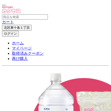
カート
北区東十条１丁目
ログイン
ホーム
マイページ
取得済みクーポン
再び購入