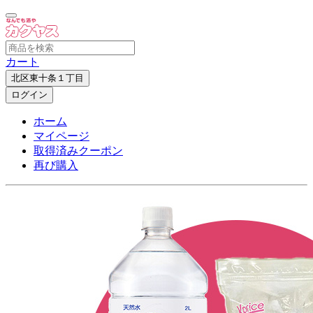
カート
北区東十条１丁目
ログイン
ホーム
マイページ
取得済みクーポン
再び購入