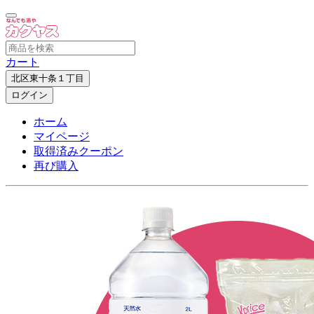
カート
北区東十条１丁目
ログイン
ホーム
マイページ
取得済みクーポン
再び購入