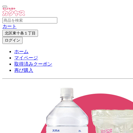
カート
北区東十条１丁目
ログイン
ホーム
マイページ
取得済みクーポン
再び購入