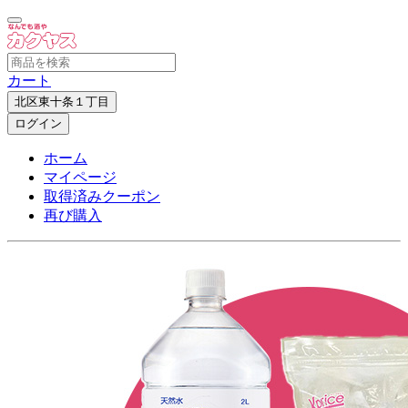
カート
北区東十条１丁目
ログイン
ホーム
マイページ
取得済みクーポン
再び購入