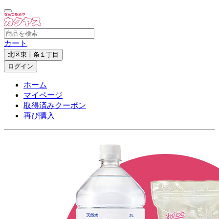
カート
北区東十条１丁目
ログイン
ホーム
マイページ
取得済みクーポン
再び購入