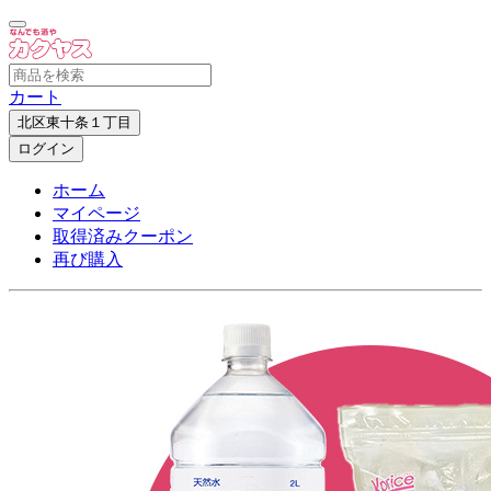
カート
北区東十条１丁目
ログイン
ホーム
マイページ
取得済みクーポン
再び購入