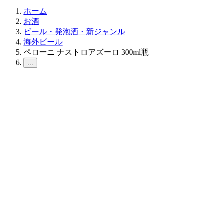
ホーム
お酒
ビール・発泡酒・新ジャンル
海外ビール
ペローニ ナストロアズーロ 300ml瓶
...