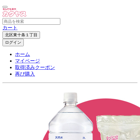
カート
北区東十条１丁目
ログイン
ホーム
マイページ
取得済みクーポン
再び購入