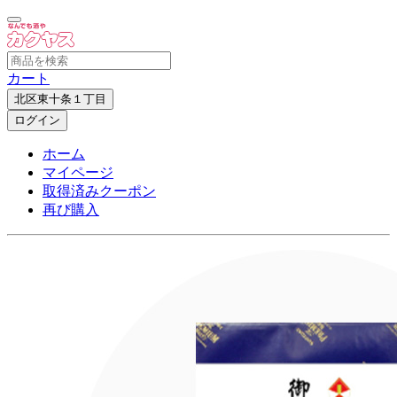
カート
北区東十条１丁目
ログイン
ホーム
マイページ
取得済みクーポン
再び購入