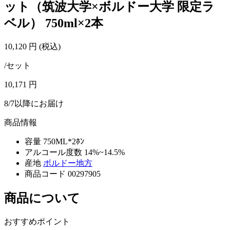
ット（筑波大学×ボルドー大学 限定ラ
ベル） 750ml×2本
10,120
円
(税込)
/セット
10,171
円
8/7以降にお届け
商品情報
容量
750ML*2ﾎﾝ
アルコール度数
14%~14.5%
産地
ボルドー地方
商品コード
00297905
商品について
おすすめポイント