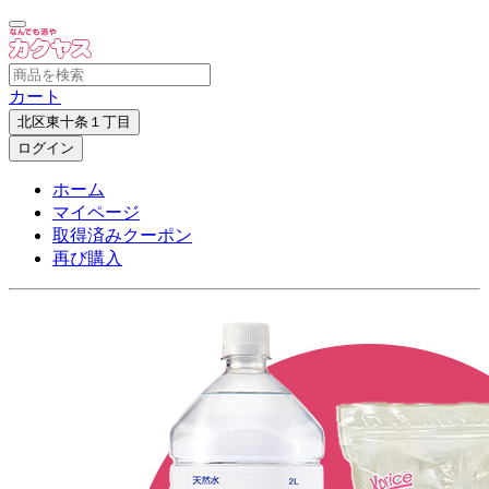
カート
北区東十条１丁目
ログイン
ホーム
マイページ
取得済みクーポン
再び購入