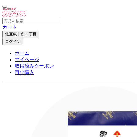
カート
北区東十条１丁目
ログイン
ホーム
マイページ
取得済みクーポン
再び購入