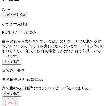
70 件
レビューを投稿
ホッピー大好き
RUN
さん
2025/12/28
白も黒も赤も大好きです。 今はこのリターナブル瓶で夕食
をいただくのが何よりも癒しになっています。 プリン体0も
ありがたい。 年末年始分も注文したのでこれで年越しバッ
チリです。
すべて表示
家飲みに最適
匿名希望
さん
2025/11/02
家で呑むのが日課ですのでホッピーは欠かせません。
すべて表示