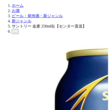
ホーム
お酒
ビール・発泡酒・新ジャンル
新ジャンル
サントリー 金麦 250ml缶【センター直送】
...