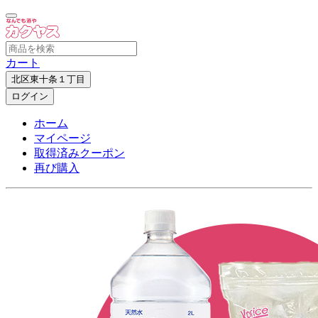
カート
北区東十条１丁目
ログイン
ホーム
マイページ
取得済みクーポン
再び購入