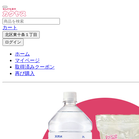
カート
北区東十条１丁目
ログイン
ホーム
マイページ
取得済みクーポン
再び購入