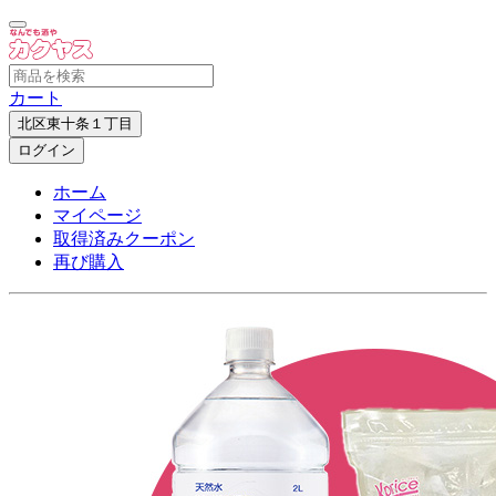
カート
北区東十条１丁目
ログイン
ホーム
マイページ
取得済みクーポン
再び購入