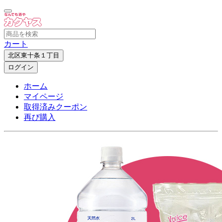
カート
北区東十条１丁目
ログイン
ホーム
マイページ
取得済みクーポン
再び購入