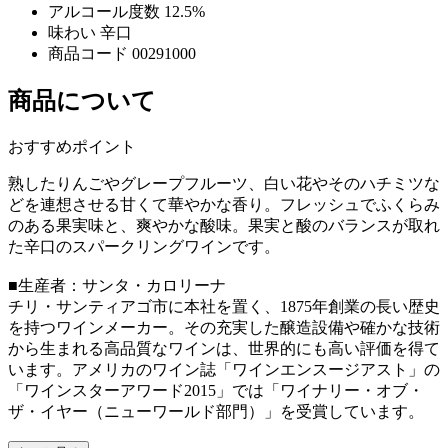
アルコール度数
12.5%
味わい
辛口
商品コード
00291000
商品について
おすすめポイント
熟したりんごやグレープフルーツ、白い花やそのハチミツな
どを連想させる甘くて華やかな香り。フレッシュでふくらみ
のある果実味と、爽やかな酸味。果実と酸のバランスが取れ
た辛口のスパークリングワインです。
■生産者：サンタ・カロリーナ
チリ・サンティアゴ市に本社を置く、1875年創業の長い歴史
を持つワインメーカー。その充実した醸造設備や確かな技術
から生まれる高品質なワインは、世界的にも高い評価を得て
います。アメリカのワイン誌「ワインエンスージアスト」の
「ワインスターアワード2015」では「ワイナリー・オブ・
ザ・イヤー（ニューワールド部門）」を受賞しています。