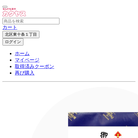
カート
北区東十条１丁目
ログイン
ホーム
マイページ
取得済みクーポン
再び購入