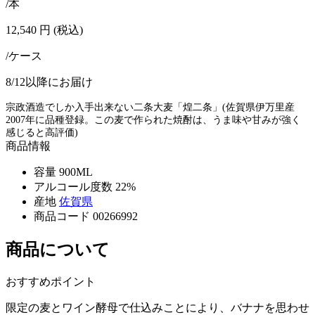
/本
12,540
円
(税込)
/ケース
8/12以降にお届け
宗政酒造でしか入手出来ない二条大麦「煌二条」(佐賀県伊万里産
2007年に品種登録。この麦で作られた焼酎は、うま味や甘みが強く
感じると高評価)
商品情報
容量
900ML
アルコール度数
22%
産地
佐賀県
商品コード
00266992
商品について
おすすめポイント
限定の麦とワイン酵母で仕込みことにより、バナナを思わせ