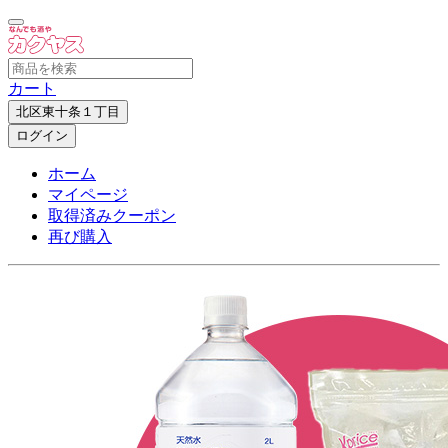
カート
北区東十条１丁目
ログイン
ホーム
マイページ
取得済みクーポン
再び購入