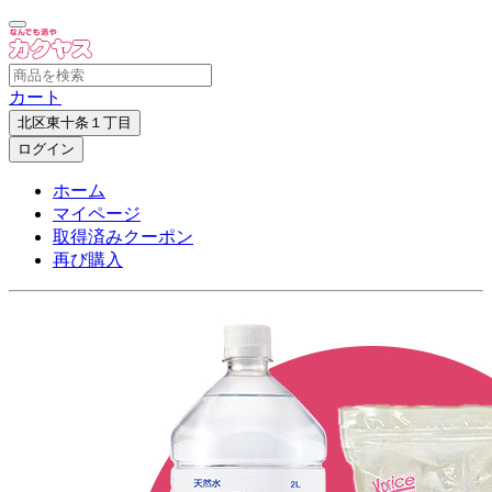
カート
北区東十条１丁目
ログイン
ホーム
マイページ
取得済みクーポン
再び購入