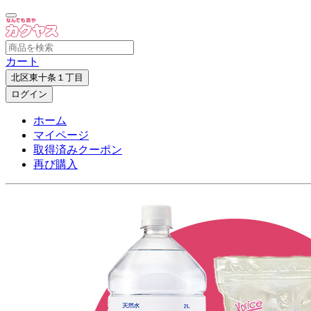
カート
北区東十条１丁目
ログイン
ホーム
マイページ
取得済みクーポン
再び購入