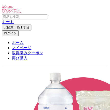
カート
北区東十条１丁目
ログイン
ホーム
マイページ
取得済みクーポン
再び購入