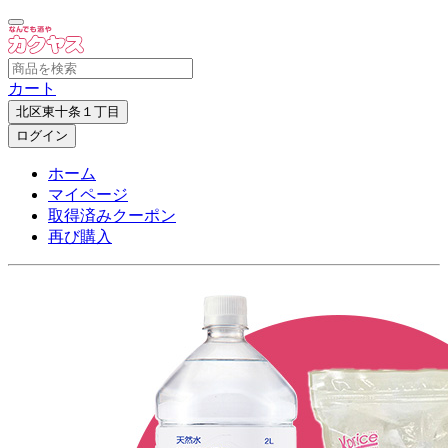
カート
北区東十条１丁目
ログイン
ホーム
マイページ
取得済みクーポン
再び購入