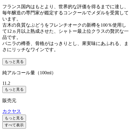
フランス国内はもとより、世界的な評価を得るまでに達し、
毎年醸造の専門家が鑑定するコンクールでメダルを受賞して
います。
古木の良質なぶどうをフレンチオークの新樽を100％使用し
て12ヵ月以上熟成させた、シャトー最上位クラスの贅沢な一
品です。
バニラの樽香、骨格がはっきりとし、果実味にあふれる、ま
さにリッチなワインです。
もっと見る
純アルコール量（100ml）
11.2
もっと見る
販売元
カクヤス
もっと見る
すべて表示