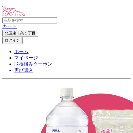
カート
北区東十条１丁目
ログイン
ホーム
マイページ
取得済みクーポン
再び購入