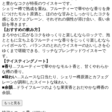
と豊かなコクが特長のウイスキーです。
シェリー樽で熟成を重ね、フルーティーで華やかな香りを身
につけたモルト原酒と、ほのかな甘みとしっかりしたコクを
感じるカフェグレーン、それぞれの個性が溶け合い、長い余
韻を導きます。
【おすすめの飲み方】
まろやかに広がるコクをゆっくりと楽しむならロックで、泡
とともに立ち上るフルーティーな香りをじっくり楽しむなら
ハイボールで。バランスのとれたウイスキーのおいしさを心
ゆくまで堪能できる、リッチなブレンデッドウイスキーで
す。
【テイスティングノート】
■香り
…フルーティーで華やかなモルト香と、甘くやわらか
な樽の香り。
■味わい
…スムースな口当たり、シェリー樽原酒とカフェグ
レーンが調和したスイートな味わい。
■余韻
…ドライフルーツのような果実香とおだやかな樽香の
余韻。
もっと見る