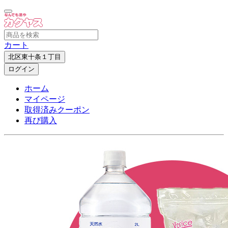
カート
北区東十条１丁目
ログイン
ホーム
マイページ
取得済みクーポン
再び購入