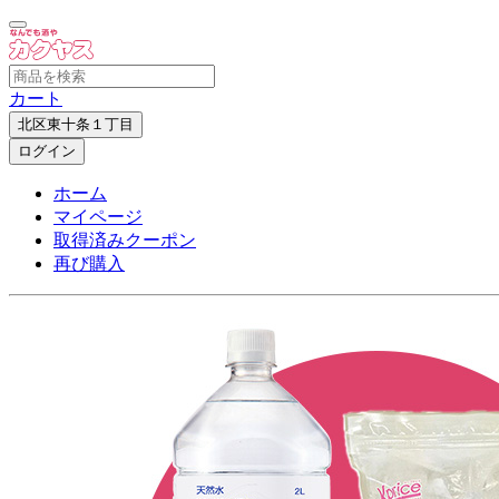
カート
北区東十条１丁目
ログイン
ホーム
マイページ
取得済みクーポン
再び購入