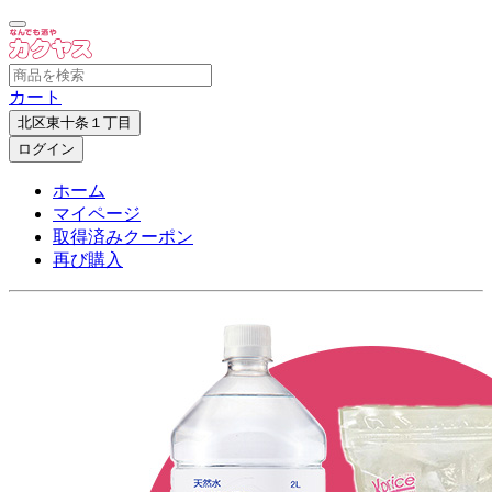
カート
北区東十条１丁目
ログイン
ホーム
マイページ
取得済みクーポン
再び購入