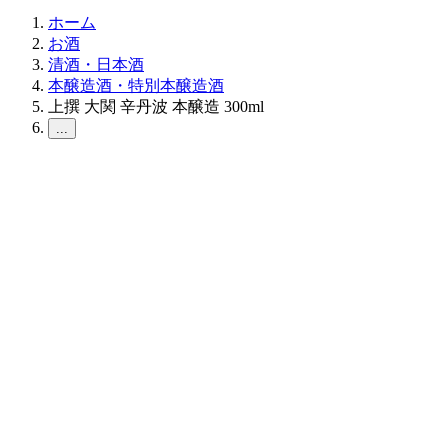
ホーム
お酒
清酒・日本酒
本醸造酒・特別本醸造酒
上撰 大関 辛丹波 本醸造 300ml
...