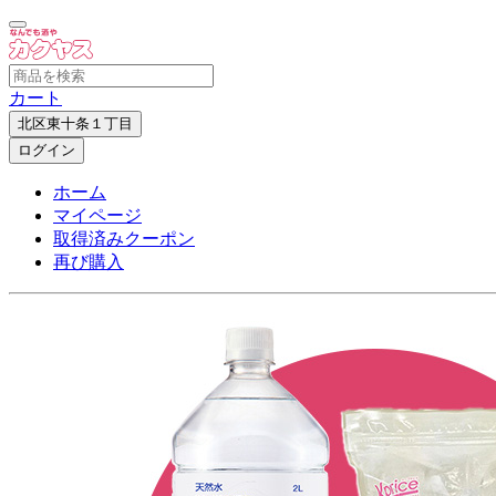
カート
北区東十条１丁目
ログイン
ホーム
マイページ
取得済みクーポン
再び購入