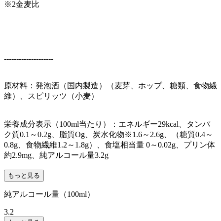
※2金麦比
--------------------
原材料：発泡酒（国内製造）（麦芽、ホップ、糖類、食物繊
維）、スピリッツ（小麦）
栄養成分表示（100ml当たり）：エネルギー29kcal、タンパ
ク質0.1～0.2g、脂質Og、炭水化物※1.6～2.6g、（糖質0.4～
0.8g、食物繊維1.2～1.8g）、食塩相当量 0～0.02g、プリン体
約2.9mg、純アルコール量3.2g
もっと見る
純アルコール量（100ml）
3.2