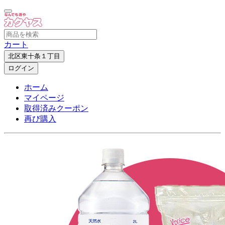
カート
北区東十条１丁目
ログイン
ホーム
マイページ
取得済みクーポン
再び購入