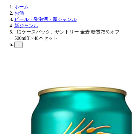
ホーム
お酒
ビール・発泡酒・新ジャンル
新ジャンル
〔2ケースパック〕サントリー 金麦 糖質75％オフ
500ml缶×48本セット
...