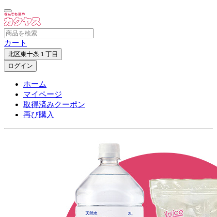
カート
北区東十条１丁目
ログイン
ホーム
マイページ
取得済みクーポン
再び購入