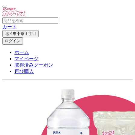
カート
北区東十条１丁目
ログイン
ホーム
マイページ
取得済みクーポン
再び購入