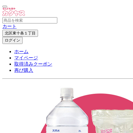
カート
北区東十条１丁目
ログイン
ホーム
マイページ
取得済みクーポン
再び購入