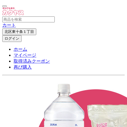
カート
北区東十条１丁目
ログイン
ホーム
マイページ
取得済みクーポン
再び購入