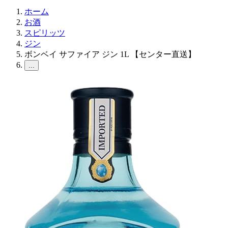
ホーム
お酒
スピリッツ
ジン
ボンベイ サファイア ジン 1L 【センター直送】
...