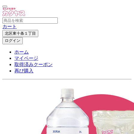
カート
北区東十条１丁目
ログイン
ホーム
マイページ
取得済みクーポン
再び購入