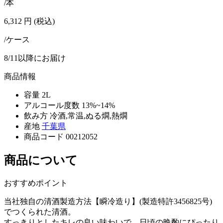
/本
6,312
円
(税込)
/ケース
8/11以降にお届け
商品情報
容量
2L
アルコール度数
13%~14%
飲み方
冷酒,常温,ぬる燗,熱燗
産地
千葉県
商品コード
00212052
商品について
おすすめポイント
当社独自の清酒製造方法【瞬冷造り】(製造特許3456825号)
でつくられた清酒。
すっきりとしたキレの良い味わいで、日頃の晩酌にぴったり