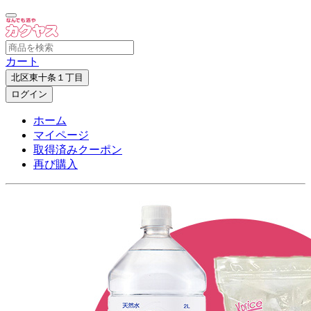
カート
北区東十条１丁目
ログイン
ホーム
マイページ
取得済みクーポン
再び購入