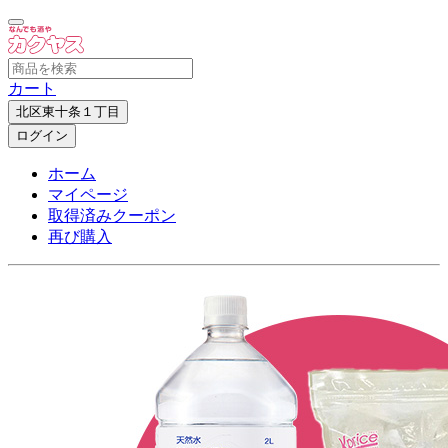
カート
北区東十条１丁目
ログイン
ホーム
マイページ
取得済みクーポン
再び購入