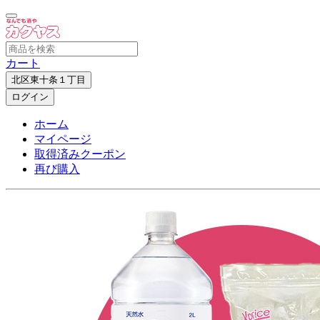
カート
北区東十条１丁目
ログイン
ホーム
マイページ
取得済みクーポン
再び購入