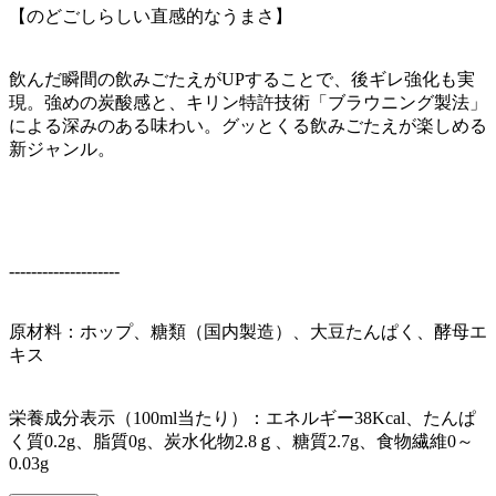
【のどごしらしい直感的なうまさ】
飲んだ瞬間の飲みごたえがUPすることで、後ギレ強化も実
現。強めの炭酸感と、キリン特許技術「ブラウニング製法」
による深みのある味わい。グッとくる飲みごたえが楽しめる
新ジャンル。
--------------------
原材料：ホップ、糖類（国内製造）、大豆たんぱく、酵母エ
キス
栄養成分表示（100ml当たり）：エネルギー38Kcal、たんぱ
く質0.2g、脂質0g、炭水化物2.8ｇ、糖質2.7g、食物繊維0～
0.03g