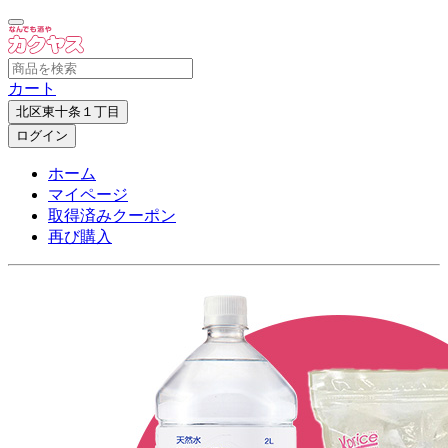
カート
北区東十条１丁目
ログイン
ホーム
マイページ
取得済みクーポン
再び購入