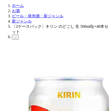
ホーム
お酒
ビール・発泡酒・新ジャンル
新ジャンル
〔2ケースパック〕キリン のどごし 生 500ml缶×48本セ
ット
...